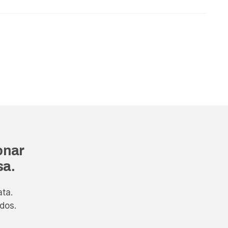
onar
sa.
ta.
dos.