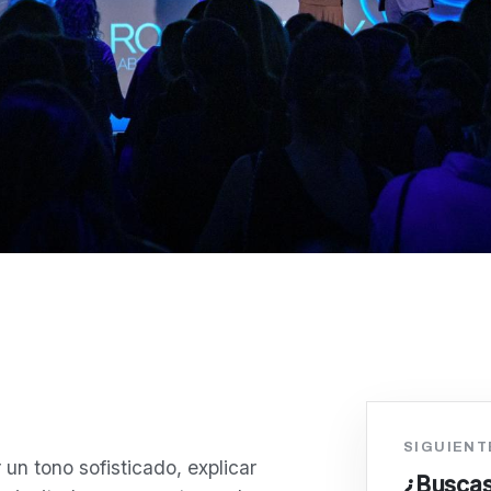
SIGUIENT
un tono sofisticado, explicar
¿Buscas