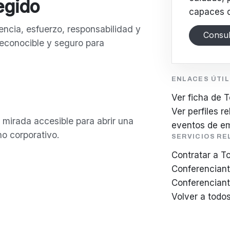
legido
capaces d
encia, esfuerzo, responsabilidad y
Consul
reconocible y seguro para
ENLACES ÚTI
Ver ficha de T
Ver perfiles r
 mirada accesible para abrir una
eventos de e
no corporativo.
SERVICIOS R
Contratar a T
Conferenciant
Conferencian
Volver a todo