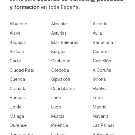
y formación
en toda España.
Albacete
Alicante
Almería
Álava
Asturias
Ávila
Badajoz
Islas Baleares
Barcelona
Bizkaia
Burgos
Cáceres
Cádiz
Cantabria
Castellón
Ciudad Real
Córdoba
A Coruña
Cuenca
Gipuzkoa
Girona
Granada
Guadalajara
Huelva
Huesca
Jaén
León
Lleida
Lugo
Madrid
Málaga
Murcia
Navarra
Ourense
Palencia
Las Palmas
Pontevedra
La Rioja
Salamanca