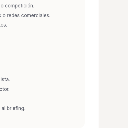
 o competición.
s o redes comerciales.
tos.
ista.
tor.
al briefing.