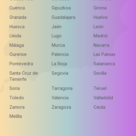
Cuenca
Gipuzkoa
Girona
Granada
Guadalajara
Huelva
Huesca
Jaén
León
Lleida
Lugo
Madrid
Málaga
Murcia
Navarra
Ourense
Palencia
Las Palmas
Pontevedra
La Rioja
Salamanca
Santa Cruz de
Segovia
Sevilla
Tenerife
Soria
Tarragona
Teruel
Toledo
Valencia
Valladolid
Zamora
Zaragoza
Ceuta
Melilla