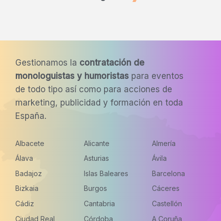
Gestionamos la
contratación de
monologuistas y humoristas
para eventos
de todo tipo así como para acciones de
marketing, publicidad y formación en toda
España.
Albacete
Alicante
Almería
Álava
Asturias
Ávila
Badajoz
Islas Baleares
Barcelona
Bizkaia
Burgos
Cáceres
Cádiz
Cantabria
Castellón
Ciudad Real
Córdoba
A Coruña