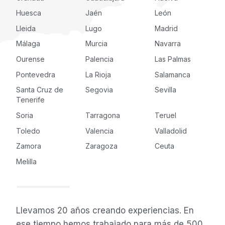
Huesca
Jaén
León
Lleida
Lugo
Madrid
Málaga
Murcia
Navarra
Ourense
Palencia
Las Palmas
Pontevedra
La Rioja
Salamanca
Santa Cruz de
Segovia
Sevilla
Tenerife
Soria
Tarragona
Teruel
Toledo
Valencia
Valladolid
Zamora
Zaragoza
Ceuta
Melilla
Llevamos 20 años creando experiencias. En
ese tiempo hemos trabajado para más de 500