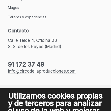
Magos
Talleres y experiencias
Contacto
Calle Teide 4, Oficina 03
S. S. de los Reyes (Madrid)
91 172 37 49
info@circodeliaproducciones.com
© 2005-2026 Circodelia Producciones
Utilizamos cookies propias
-
Política de privacidad
Aviso legal
y de terceros para analizar
el uso de la web y mejorar